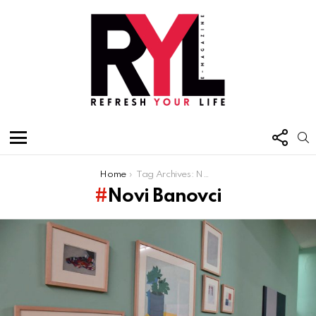
FOL
S
US
Menu
You are here:
Home
Tag Archives: Novi Banovci
Novi Banovci
Latest
stories