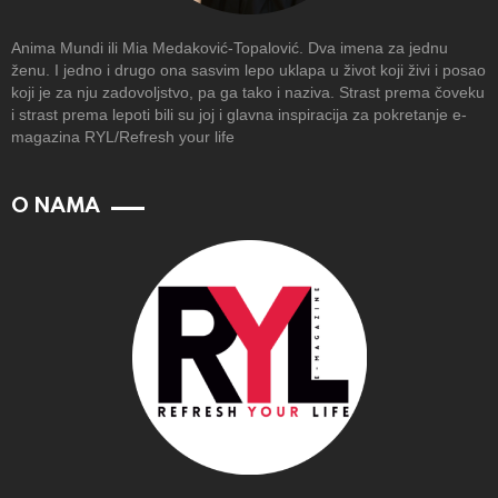
Anima Mundi ili Mia Medaković-Topalović. Dva imena za jednu
ženu. I jedno i drugo ona sasvim lepo uklapa u život koji živi i posao
koji je za nju zadovoljstvo, pa ga tako i naziva. Strast prema čoveku
i strast prema lepoti bili su joj i glavna inspiracija za pokretanje e-
magazina RYL/Refresh your life
O NAMA