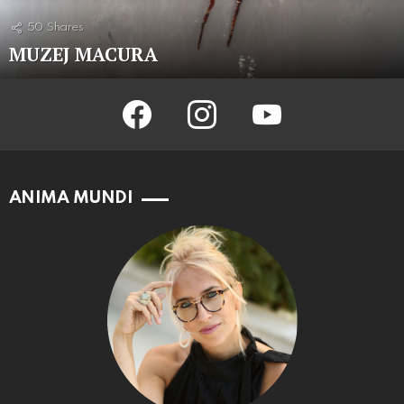
50
Shares
MUZEJ MACURA
facebook
instagram
youtube
ANIMA MUNDI