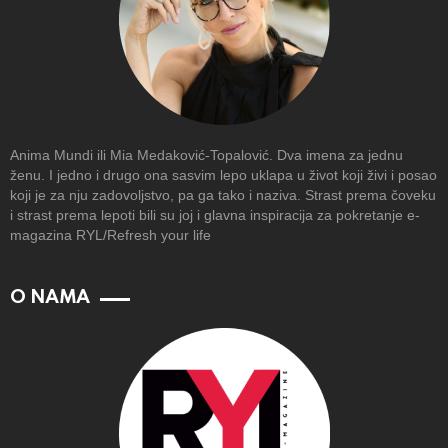
Anima Mundi ili Mia Medaković-Topalović. Dva imena za jednu
ženu. I jedno i drugo ona sasvim lepo uklapa u život koji živi i posao
koji je za nju zadovoljstvo, pa ga tako i naziva. Strast prema čoveku
i strast prema lepoti bili su joj i glavna inspiracija za pokretanje e-
magazina RYL/Refresh your life
O NAMA