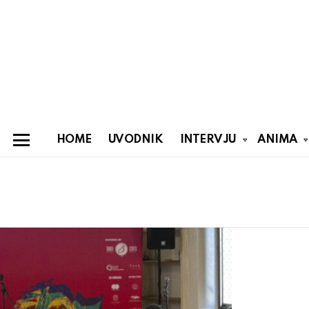
HOME
UVODNIK
INTERVJU
ANIMA
Menu
You are here:
Latest
stories