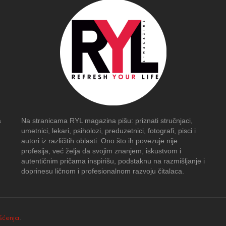
a
Na stranicama RYL magazina pišu: priznati stručnjaci,
umetnici, lekari, psiholozi, preduzetnici, fotografi, pisci i
autori iz različitih oblasti. Ono što ih povezuje nije
profesija, već želja da svojim znanjem, iskustvom i
autentičnim pričama inspirišu, podstaknu na razmišljanje i
doprinesu ličnom i profesionalnom razvoju čitalaca.
išćenja
.