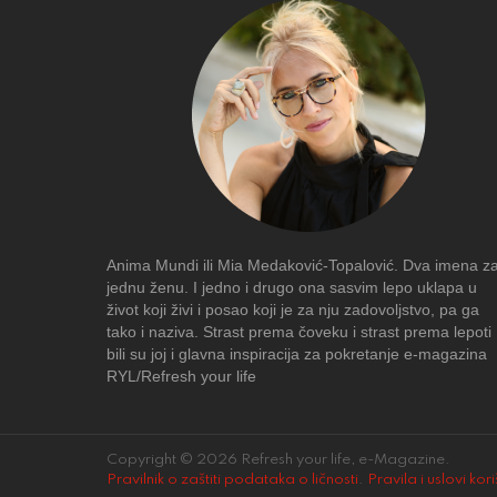
Anima Mundi ili Mia Medaković-Topalović. Dva imena z
jednu ženu. I jedno i drugo ona sasvim lepo uklapa u
život koji živi i posao koji je za nju zadovoljstvo, pa ga
tako i naziva. Strast prema čoveku i strast prema lepoti
bili su joj i glavna inspiracija za pokretanje e-magazina
RYL/Refresh your life
Copyright © 2026 Refresh your life, e-Magazine.
Pravilnik o zaštiti podataka o ličnosti
.
Pravila i uslovi kor