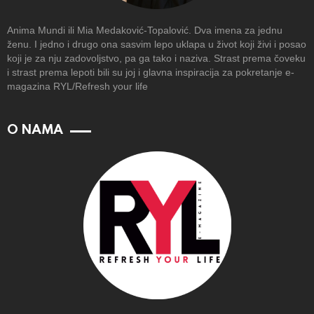
Anima Mundi ili Mia Medaković-Topalović. Dva imena za jednu
ženu. I jedno i drugo ona sasvim lepo uklapa u život koji živi i posao
koji je za nju zadovoljstvo, pa ga tako i naziva. Strast prema čoveku
i strast prema lepoti bili su joj i glavna inspiracija za pokretanje e-
magazina RYL/Refresh your life
O NAMA