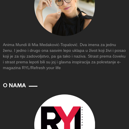
Anima Mundi ili Mia Medaković-Topalović. Dva imena za jednu
ženu. I jedno i drugo ona sasvim lepo uklapa u život koji živi i posao
koji je za nju zadovoljstvo, pa ga tako i naziva. Strast prema čoveku
i strast prema lepoti bili su joj i glavna inspiracija za pokretanje e-
magazina RYL/Refresh your life
O NAMA