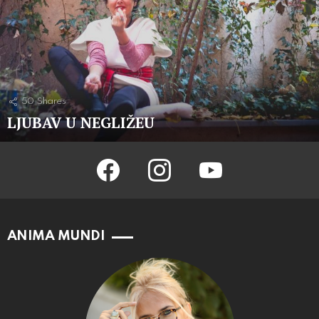
50
Shares
LJUBAV U NEGLIŽEU
facebook
instagram
youtube
ANIMA MUNDI