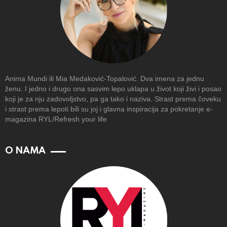
Anima Mundi ili Mia Medaković-Topalović. Dva imena za jednu
ženu. I jedno i drugo ona sasvim lepo uklapa u život koji živi i posao
koji je za nju zadovoljstvo, pa ga tako i naziva. Strast prema čoveku
i strast prema lepoti bili su joj i glavna inspiracija za pokretanje e-
magazina RYL/Refresh your life
O NAMA