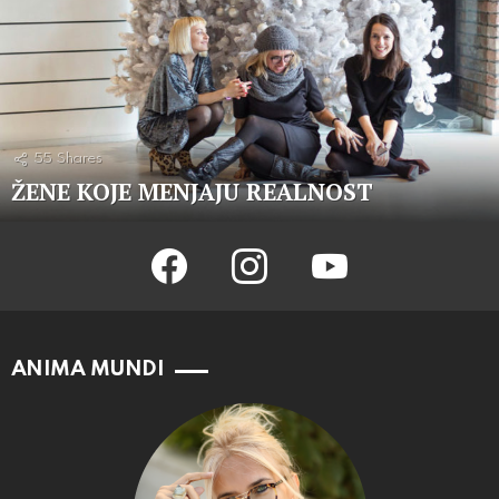
55
Shares
ŽENE KOJE MENJAJU REALNOST
facebook
instagram
youtube
ANIMA MUNDI