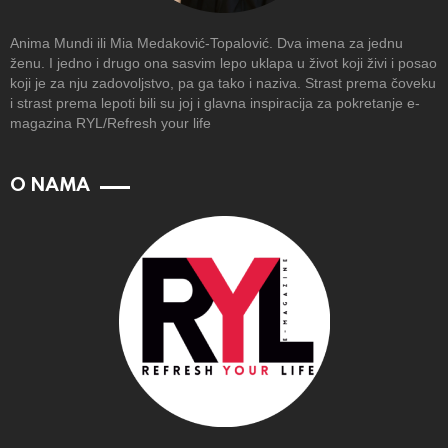
Anima Mundi ili Mia Medaković-Topalović. Dva imena za jednu
ženu. I jedno i drugo ona sasvim lepo uklapa u život koji živi i posao
koji je za nju zadovoljstvo, pa ga tako i naziva. Strast prema čoveku
i strast prema lepoti bili su joj i glavna inspiracija za pokretanje e-
magazina RYL/Refresh your life
O NAMA