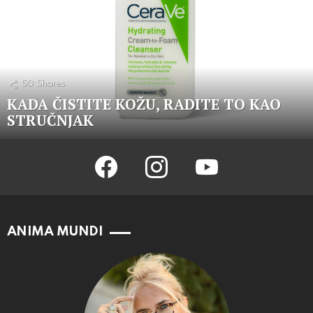
50
Shares
KADA ČISTITE KOŽU, RADITE TO KAO
STRUČNJAK
facebook
instagram
youtube
ANIMA MUNDI