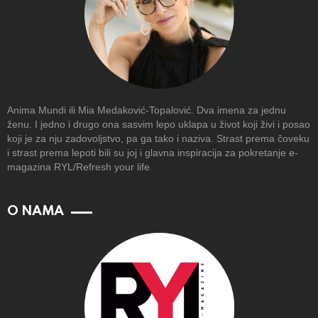
Anima Mundi ili Mia Medaković-Topalović. Dva imena za jednu
ženu. I jedno i drugo ona sasvim lepo uklapa u život koji živi i posao
koji je za nju zadovoljstvo, pa ga tako i naziva. Strast prema čoveku
i strast prema lepoti bili su joj i glavna inspiracija za pokretanje e-
magazina RYL/Refresh your life
O NAMA