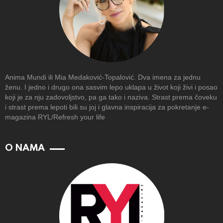
Anima Mundi ili Mia Medaković-Topalović. Dva imena za jednu
ženu. I jedno i drugo ona sasvim lepo uklapa u život koji živi i posao
koji je za nju zadovoljstvo, pa ga tako i naziva. Strast prema čoveku
i strast prema lepoti bili su joj i glavna inspiracija za pokretanje e-
magazina RYL/Refresh your life
O NAMA