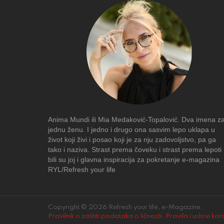
Anima Mundi ili Mia Medaković-Topalović. Dva imena z
jednu ženu. I jedno i drugo ona sasvim lepo uklapa u
život koji živi i posao koji je za nju zadovoljstvo, pa ga
tako i naziva. Strast prema čoveku i strast prema lepoti
bili su joj i glavna inspiracija za pokretanje e-magazina
RYL/Refresh your life
Copyright © 2026 Refresh your life, e-Magazine.
Pravilnik o zaštiti podataka o ličnosti
.
Pravila i uslovi kor