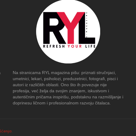
a
Na stranicama RYL magazina pišu: priznati stručnjaci,
umetnici, lekari, psiholozi, preduzetnici, fotografi, pisci i
autori iz različitih oblasti. Ono što ih povezuje nije
profesija, već želja da svojim znanjem, iskustvom i
autentičnim pričama inspirišu, podstaknu na razmišljanje i
doprinesu ličnom i profesionalnom razvoju čitalaca.
išćenja
.