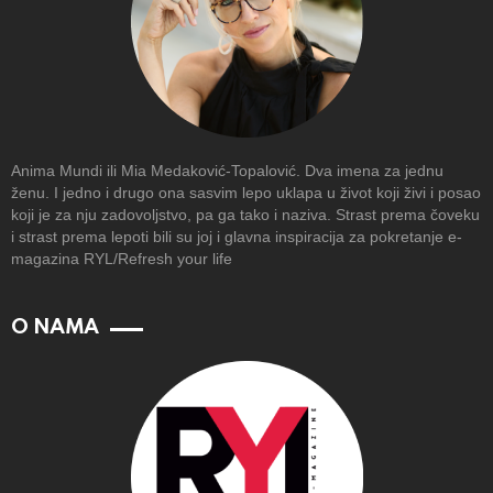
Anima Mundi ili Mia Medaković-Topalović. Dva imena za jednu
ženu. I jedno i drugo ona sasvim lepo uklapa u život koji živi i posao
koji je za nju zadovoljstvo, pa ga tako i naziva. Strast prema čoveku
i strast prema lepoti bili su joj i glavna inspiracija za pokretanje e-
magazina RYL/Refresh your life
O NAMA