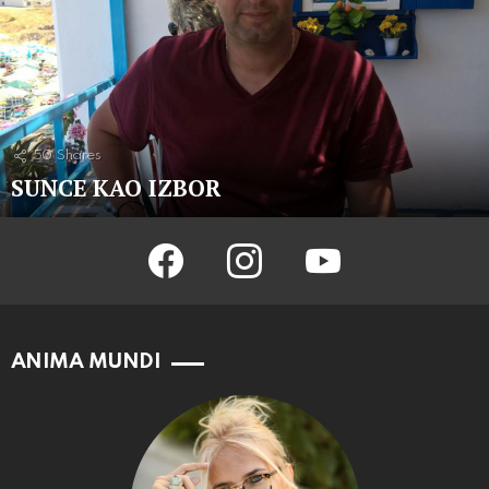
50
Shares
SUNCE KAO IZBOR
facebook
instagram
youtube
ANIMA MUNDI