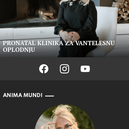
55
Shares
PRONATAL KLINIKA ZA VANTELESNU
OPLODNJU
facebook
instagram
youtube
ANIMA MUNDI