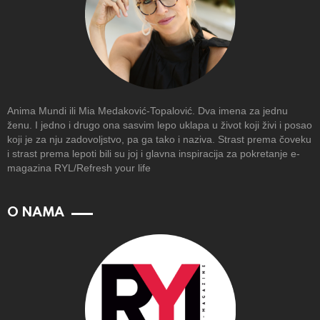
Anima Mundi ili Mia Medaković-Topalović. Dva imena za jednu
ženu. I jedno i drugo ona sasvim lepo uklapa u život koji živi i posao
koji je za nju zadovoljstvo, pa ga tako i naziva. Strast prema čoveku
i strast prema lepoti bili su joj i glavna inspiracija za pokretanje e-
magazina RYL/Refresh your life
O NAMA