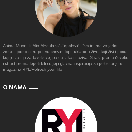
Anima Mundi ili Mia Medaković-Topalović. Dva imena za jednu
ženu. I jedno i drugo ona sasvim lepo uklapa u život koji živi i posao
koji je za nju zadovoljstvo, pa ga tako i naziva. Strast prema čoveku
i strast prema lepoti bili su joj i glavna inspiracija za pokretanje e-
magazina RYL/Refresh your life
O NAMA