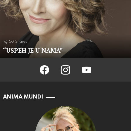
50
Shares
“USPEH JE U NAMA”
facebook
instagram
youtube
ANIMA MUNDI