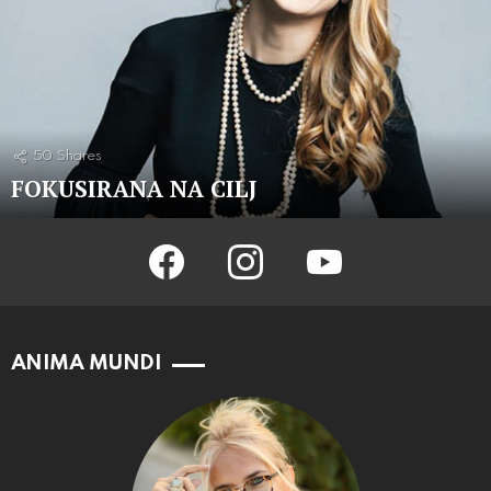
50
Shares
FOKUSIRANA NA CILJ
facebook
instagram
youtube
ANIMA MUNDI