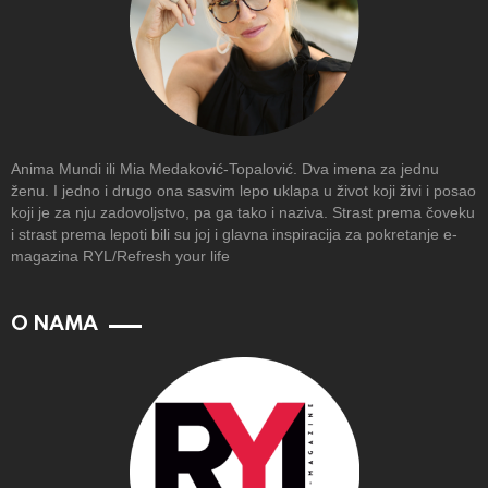
Anima Mundi ili Mia Medaković-Topalović. Dva imena za jednu
ženu. I jedno i drugo ona sasvim lepo uklapa u život koji živi i posao
koji je za nju zadovoljstvo, pa ga tako i naziva. Strast prema čoveku
i strast prema lepoti bili su joj i glavna inspiracija za pokretanje e-
magazina RYL/Refresh your life
O NAMA