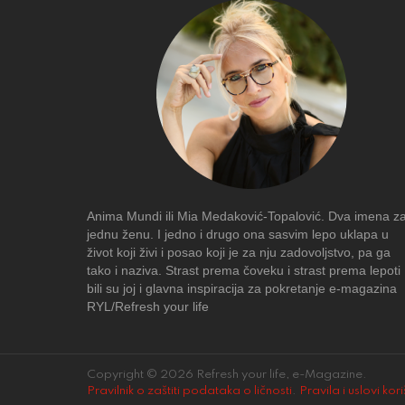
Anima Mundi ili Mia Medaković-Topalović. Dva imena z
jednu ženu. I jedno i drugo ona sasvim lepo uklapa u
život koji živi i posao koji je za nju zadovoljstvo, pa ga
tako i naziva. Strast prema čoveku i strast prema lepoti
bili su joj i glavna inspiracija za pokretanje e-magazina
RYL/Refresh your life
Copyright © 2026 Refresh your life, e-Magazine.
Pravilnik o zaštiti podataka o ličnosti
.
Pravila i uslovi kor