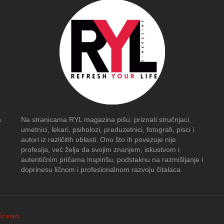
a
Na stranicama RYL magazina pišu: priznati stručnjaci,
umetnici, lekari, psiholozi, preduzetnici, fotografi, pisci i
autori iz različitih oblasti. Ono što ih povezuje nije
profesija, već želja da svojim znanjem, iskustvom i
autentičnim pričama inspirišu, podstaknu na razmišljanje i
doprinesu ličnom i profesionalnom razvoju čitalaca.
išćenja
.