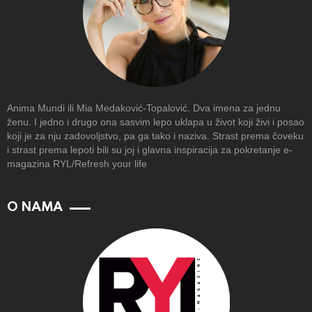
Anima Mundi ili Mia Medaković-Topalović. Dva imena za jednu
ženu. I jedno i drugo ona sasvim lepo uklapa u život koji živi i posao
koji je za nju zadovoljstvo, pa ga tako i naziva. Strast prema čoveku
i strast prema lepoti bili su joj i glavna inspiracija za pokretanje e-
magazina RYL/Refresh your life
O NAMA