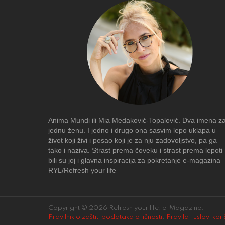
Anima Mundi ili Mia Medaković-Topalović. Dva imena z
jednu ženu. I jedno i drugo ona sasvim lepo uklapa u
život koji živi i posao koji je za nju zadovoljstvo, pa ga
tako i naziva. Strast prema čoveku i strast prema lepoti
bili su joj i glavna inspiracija za pokretanje e-magazina
RYL/Refresh your life
Copyright © 2026 Refresh your life, e-Magazine.
Pravilnik o zaštiti podataka o ličnosti
.
Pravila i uslovi kor