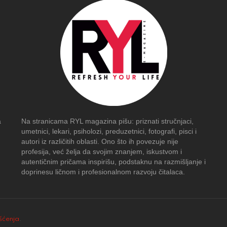
a
Na stranicama RYL magazina pišu: priznati stručnjaci,
umetnici, lekari, psiholozi, preduzetnici, fotografi, pisci i
autori iz različitih oblasti. Ono što ih povezuje nije
profesija, već želja da svojim znanjem, iskustvom i
autentičnim pričama inspirišu, podstaknu na razmišljanje i
doprinesu ličnom i profesionalnom razvoju čitalaca.
išćenja
.