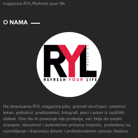
magazina RYL/Refresh your life
O NAMA
Na stranicama RYL magazina pišu: priznati stručnjaci, umetnici,
lekari, psiholozi, preduzetnici, fotografi, pisci i autori iz različitih
oblasti. Ono što ih povezuje nije profesija, već želja da svojim
znanjem, iskustvom i autentičnim pričama inspirišu, podstaknu na
razmišljanje i doprinesu ličnom i profesionalnom razvoju čitalaca.