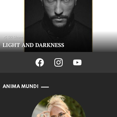
50
Shares
LIGHT AND DARKNESS
facebook
instagram
youtube
ANIMA MUNDI