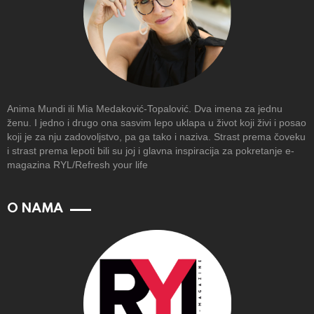
Anima Mundi ili Mia Medaković-Topalović. Dva imena za jednu
ženu. I jedno i drugo ona sasvim lepo uklapa u život koji živi i posao
koji je za nju zadovoljstvo, pa ga tako i naziva. Strast prema čoveku
i strast prema lepoti bili su joj i glavna inspiracija za pokretanje e-
magazina RYL/Refresh your life
O NAMA