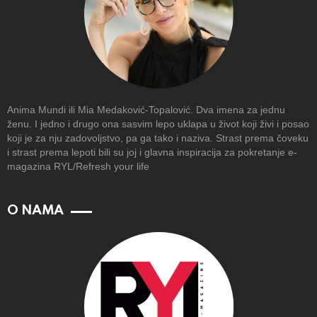
Anima Mundi ili Mia Medaković-Topalović. Dva imena za jednu
ženu. I jedno i drugo ona sasvim lepo uklapa u život koji živi i posao
koji je za nju zadovoljstvo, pa ga tako i naziva. Strast prema čoveku
i strast prema lepoti bili su joj i glavna inspiracija za pokretanje e-
magazina RYL/Refresh your life
O NAMA