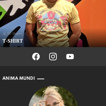
50
Shares
T-SHIRT
facebook
instagram
youtube
ANIMA MUNDI