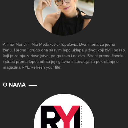
Anima Mundi ili Mia Medaković-Topalović. Dva imena za jednu
ženu. I jedno i drugo ona sasvim lepo uklapa u život koji živi i posao
koji je za nju zadovoljstvo, pa ga tako i naziva. Strast prema čoveku
i strast prema lepoti bili su joj i glavna inspiracija za pokretanje e-
magazina RYL/Refresh your life
O NAMA