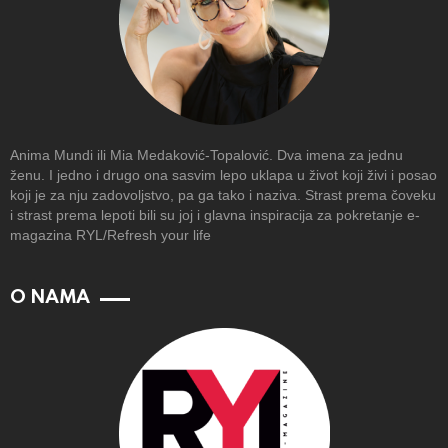
Anima Mundi ili Mia Medaković-Topalović. Dva imena za jednu
ženu. I jedno i drugo ona sasvim lepo uklapa u život koji živi i posao
koji je za nju zadovoljstvo, pa ga tako i naziva. Strast prema čoveku
i strast prema lepoti bili su joj i glavna inspiracija za pokretanje e-
magazina RYL/Refresh your life
O NAMA