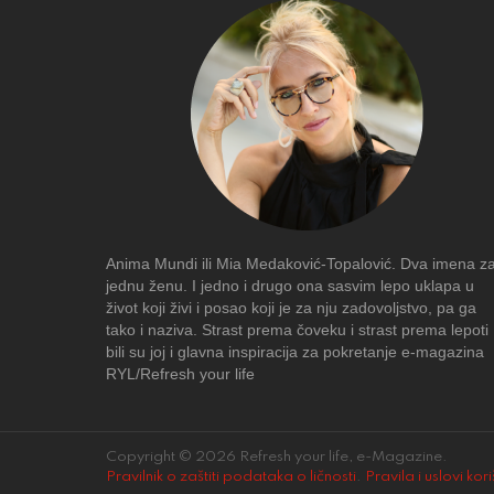
Anima Mundi ili Mia Medaković-Topalović. Dva imena z
jednu ženu. I jedno i drugo ona sasvim lepo uklapa u
život koji živi i posao koji je za nju zadovoljstvo, pa ga
tako i naziva. Strast prema čoveku i strast prema lepoti
bili su joj i glavna inspiracija za pokretanje e-magazina
RYL/Refresh your life
Copyright © 2026 Refresh your life, e-Magazine.
Pravilnik o zaštiti podataka o ličnosti
.
Pravila i uslovi kor