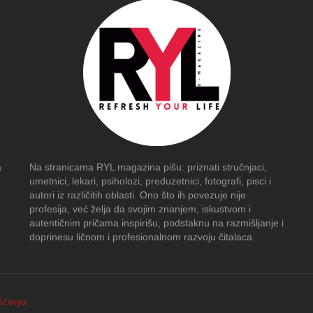
a
Na stranicama RYL magazina pišu: priznati stručnjaci,
umetnici, lekari, psiholozi, preduzetnici, fotografi, pisci i
autori iz različitih oblasti. Ono što ih povezuje nije
profesija, već želja da svojim znanjem, iskustvom i
autentičnim pričama inspirišu, podstaknu na razmišljanje i
doprinesu ličnom i profesionalnom razvoju čitalaca.
išćenja
.