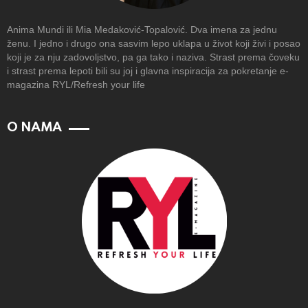
Anima Mundi ili Mia Medaković-Topalović. Dva imena za jednu
ženu. I jedno i drugo ona sasvim lepo uklapa u život koji živi i posao
koji je za nju zadovoljstvo, pa ga tako i naziva. Strast prema čoveku
i strast prema lepoti bili su joj i glavna inspiracija za pokretanje e-
magazina RYL/Refresh your life
O NAMA