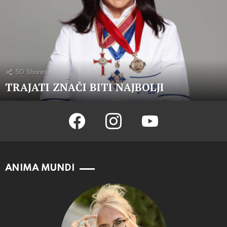
50
Shares
TRAJATI ZNAČI BITI NAJBOLJI
facebook
instagram
youtube
ANIMA MUNDI