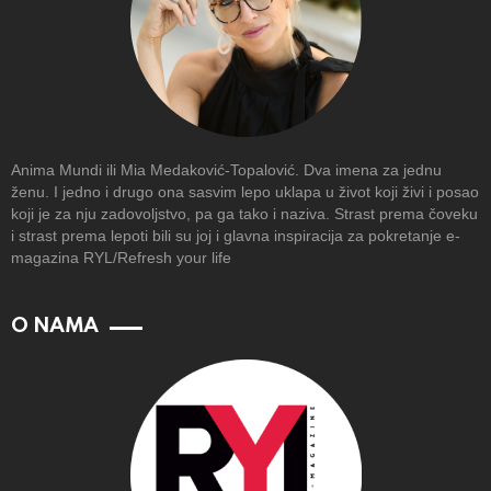
Anima Mundi ili Mia Medaković-Topalović. Dva imena za jednu
ženu. I jedno i drugo ona sasvim lepo uklapa u život koji živi i posao
koji je za nju zadovoljstvo, pa ga tako i naziva. Strast prema čoveku
i strast prema lepoti bili su joj i glavna inspiracija za pokretanje e-
magazina RYL/Refresh your life
O NAMA