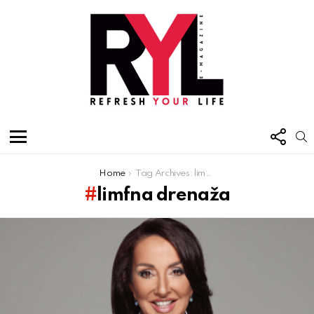
FOL
S
US
Menu
You are here:
Home
Tag Archives: limfna drenaža
limfna drenaža
Latest
stories