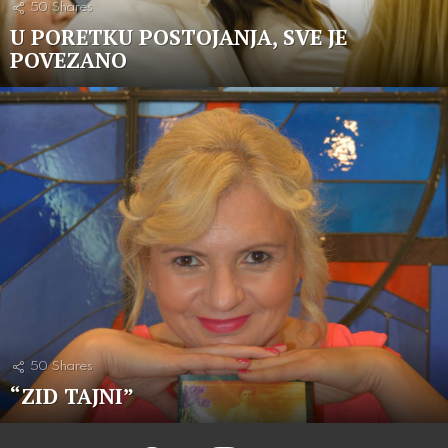
50
Shares
U PORETKU POSTOJANJA, SVE JE
POVEZANO
50
Shares
“ZID TAJNI”