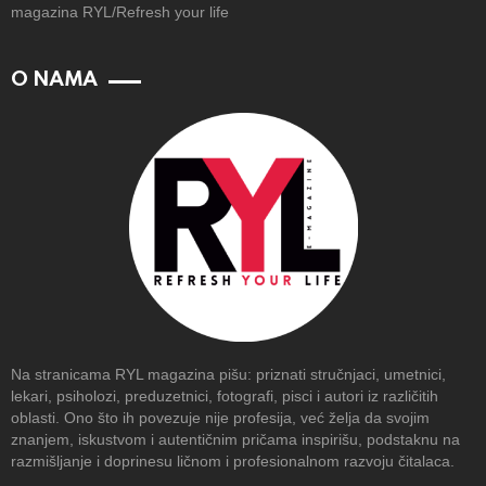
magazina RYL/Refresh your life
O NAMA
Na stranicama RYL magazina pišu: priznati stručnjaci, umetnici,
lekari, psiholozi, preduzetnici, fotografi, pisci i autori iz različitih
oblasti. Ono što ih povezuje nije profesija, već želja da svojim
znanjem, iskustvom i autentičnim pričama inspirišu, podstaknu na
razmišljanje i doprinesu ličnom i profesionalnom razvoju čitalaca.