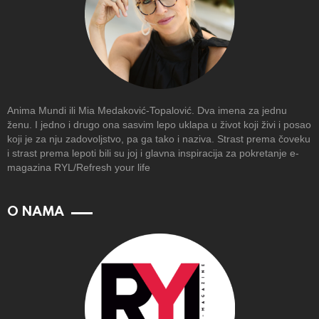
Anima Mundi ili Mia Medaković-Topalović. Dva imena za jednu
ženu. I jedno i drugo ona sasvim lepo uklapa u život koji živi i posao
koji je za nju zadovoljstvo, pa ga tako i naziva. Strast prema čoveku
i strast prema lepoti bili su joj i glavna inspiracija za pokretanje e-
magazina RYL/Refresh your life
O NAMA