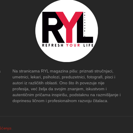
a
Na stranicama RYL magazina pišu: priznati stručnjaci,
umetnici, lekari, psiholozi, preduzetnici, fotografi, pisci i
autori iz različitih oblasti. Ono što ih povezuje nije
profesija, već želja da svojim znanjem, iskustvom i
autentičnim pričama inspirišu, podstaknu na razmišljanje i
doprinesu ličnom i profesionalnom razvoju čitalaca.
išćenja
.