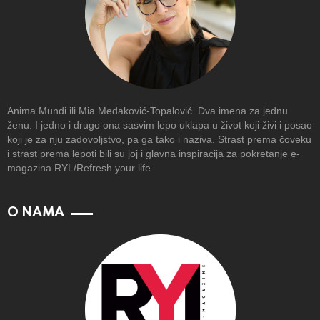
Anima Mundi ili Mia Medaković-Topalović. Dva imena za jednu
ženu. I jedno i drugo ona sasvim lepo uklapa u život koji živi i posao
koji je za nju zadovoljstvo, pa ga tako i naziva. Strast prema čoveku
i strast prema lepoti bili su joj i glavna inspiracija za pokretanje e-
magazina RYL/Refresh your life
O NAMA