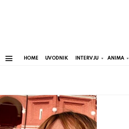
HOME
UVODNIK
INTERVJU
ANIMA
Menu
You are here:
Latest
stories