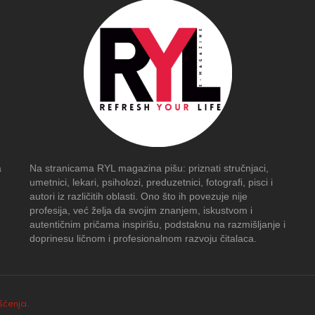
a
Na stranicama RYL magazina pišu: priznati stručnjaci,
umetnici, lekari, psiholozi, preduzetnici, fotografi, pisci i
autori iz različitih oblasti. Ono što ih povezuje nije
profesija, već želja da svojim znanjem, iskustvom i
autentičnim pričama inspirišu, podstaknu na razmišljanje i
doprinesu ličnom i profesionalnom razvoju čitalaca.
išćenja
.