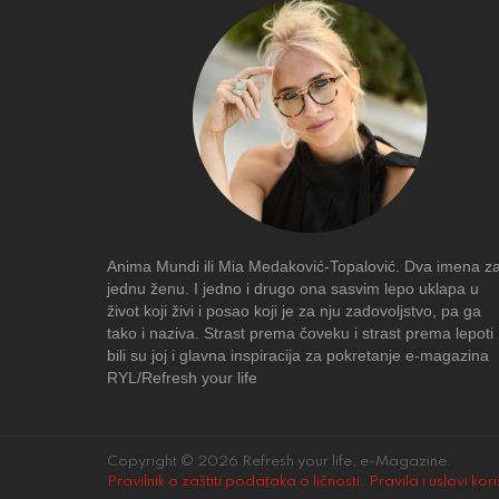
Anima Mundi ili Mia Medaković-Topalović. Dva imena z
jednu ženu. I jedno i drugo ona sasvim lepo uklapa u
život koji živi i posao koji je za nju zadovoljstvo, pa ga
tako i naziva. Strast prema čoveku i strast prema lepoti
bili su joj i glavna inspiracija za pokretanje e-magazina
RYL/Refresh your life
Copyright © 2026 Refresh your life, e-Magazine.
Pravilnik o zaštiti podataka o ličnosti
.
Pravila i uslovi kor