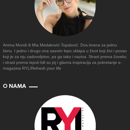
Anima Mundi ili Mia Medaković-Topalović. Dva imena za jednu
ženu. I jedno i drugo ona sasvim lepo uklapa u život koji živi i posao
koji je za nju zadovoljstvo, pa ga tako i naziva. Strast prema čoveku
i strast prema lepoti bili su joj i glavna inspiracija za pokretanje e-
magazina RYL/Refresh your life
O NAMA