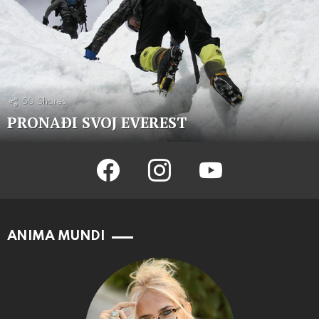
50
Shares
PRONAÐI SVOJ EVEREST
facebook
instagram
youtube
ANIMA MUNDI