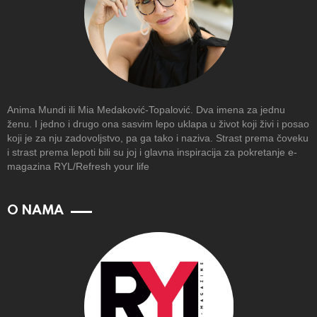
Anima Mundi ili Mia Medaković-Topalović. Dva imena za jednu
ženu. I jedno i drugo ona sasvim lepo uklapa u život koji živi i posao
koji je za nju zadovoljstvo, pa ga tako i naziva. Strast prema čoveku
i strast prema lepoti bili su joj i glavna inspiracija za pokretanje e-
magazina RYL/Refresh your life
O NAMA