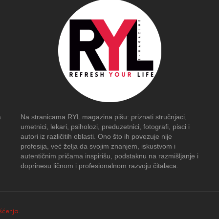
a
Na stranicama RYL magazina pišu: priznati stručnjaci,
umetnici, lekari, psiholozi, preduzetnici, fotografi, pisci i
autori iz različitih oblasti. Ono što ih povezuje nije
profesija, već želja da svojim znanjem, iskustvom i
autentičnim pričama inspirišu, podstaknu na razmišljanje i
doprinesu ličnom i profesionalnom razvoju čitalaca.
išćenja
.