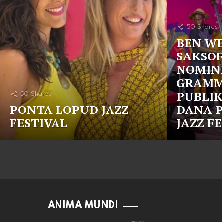
50
Shares
BEN W
SAKSO
NOMIN
GRAMM
PUBLI
50
Shares
PONTA LOPUD JAZZ
DANA 
FESTIVAL
JAZZ F
ANIMA MUNDI