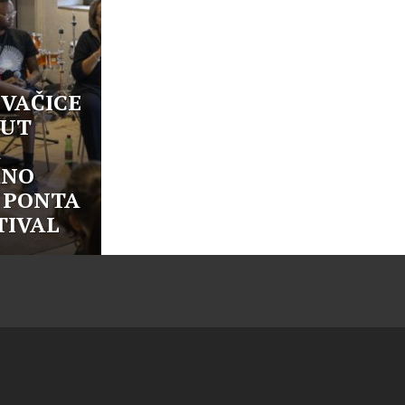
VAČICE
PUT
A
ANO
 PONTA
TIVAL