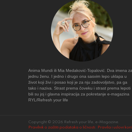
Anima Mundi ili Mia Medaković-Topalović. Dva imena z
jednu ženu. I jedno i drugo ona sasvim lepo uklapa u
život koji živi i posao koji je za nju zadovoljstvo, pa ga
tako i naziva. Strast prema čoveku i strast prema lepoti
bili su joj i glavna inspiracija za pokretanje e-magazina
RYL/Refresh your life
Copyright © 2026 Refresh your life, e-Magazine.
Pravilnik o zaštiti podataka o ličnosti
.
Pravila i uslovi kor