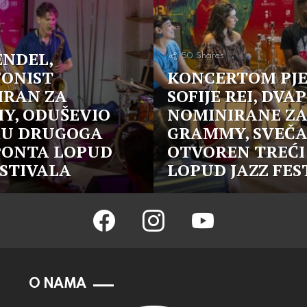
ENDEL,
50
Shares
FONIST
KONCERTOM PJE
IRAN ZA
SOFIJE REI, DVA
Y, ODUŠEVIO
NOMINIRANE Z
KU DRUGOGA
GRAMMY, SVEČ
PONTA LOPUD
OTVOREN TREĆI
ESTIVALA
LOPUD JAZZ FES
facebook
instagram
youtube
O NAMA