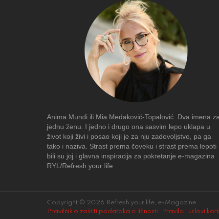
Anima Mundi ili Mia Medaković-Topalović. Dva imena z
jednu ženu. I jedno i drugo ona sasvim lepo uklapa u
život koji živi i posao koji je za nju zadovoljstvo, pa ga
tako i naziva. Strast prema čoveku i strast prema lepoti
bili su joj i glavna inspiracija za pokretanje e-magazina
RYL/Refresh your life
Copyright © 2026 Refresh your life, e-Magazine.
Pravilnik o zaštiti podataka o ličnosti
.
Pravila i uslovi kor