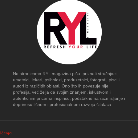
a
Na stranicama RYL magazina pišu: priznati stručnjaci,
umetnici, lekari, psiholozi, preduzetnici, fotografi, pisci i
autori iz različitih oblasti. Ono što ih povezuje nije
profesija, već želja da svojim znanjem, iskustvom i
autentičnim pričama inspirišu, podstaknu na razmišljanje i
doprinesu ličnom i profesionalnom razvoju čitalaca.
išćenja
.