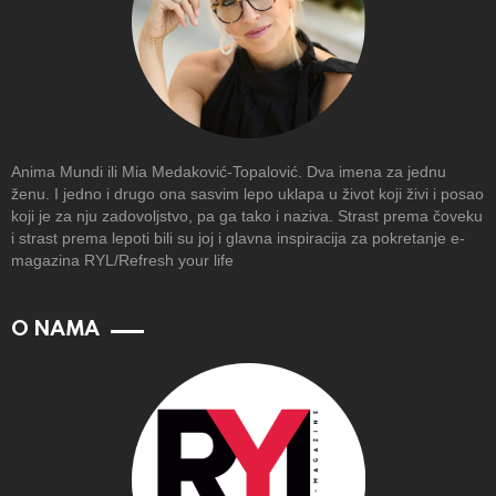
Anima Mundi ili Mia Medaković-Topalović. Dva imena za jednu
ženu. I jedno i drugo ona sasvim lepo uklapa u život koji živi i posao
koji je za nju zadovoljstvo, pa ga tako i naziva. Strast prema čoveku
i strast prema lepoti bili su joj i glavna inspiracija za pokretanje e-
magazina RYL/Refresh your life
O NAMA