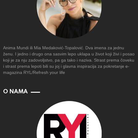
Anima Mundi ili Mia Medaković-Topalović. Dva imena za jednu
ženu. I jedno i drugo ona sasvim lepo uklapa u život koji živi i posao
koji je za nju zadovoljstvo, pa ga tako i naziva. Strast prema čoveku
i strast prema lepoti bili su joj i glavna inspiracija za pokretanje e-
magazina RYL/Refresh your life
O NAMA