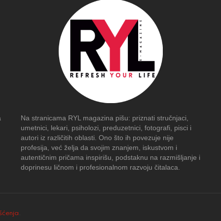
a
Na stranicama RYL magazina pišu: priznati stručnjaci,
umetnici, lekari, psiholozi, preduzetnici, fotografi, pisci i
autori iz različitih oblasti. Ono što ih povezuje nije
profesija, već želja da svojim znanjem, iskustvom i
autentičnim pričama inspirišu, podstaknu na razmišljanje i
doprinesu ličnom i profesionalnom razvoju čitalaca.
išćenja
.