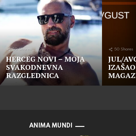
50
Shares
50
Shares
HERCEG NOVI – MOJA
JUL/AV
SVAKODNEVNA
IZAŠAO 
RAZGLEDNICA
MAGAZ
ANIMA MUNDI