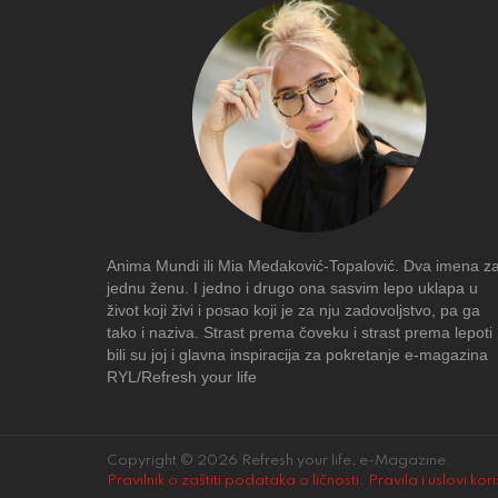
Anima Mundi ili Mia Medaković-Topalović. Dva imena z
jednu ženu. I jedno i drugo ona sasvim lepo uklapa u
život koji živi i posao koji je za nju zadovoljstvo, pa ga
tako i naziva. Strast prema čoveku i strast prema lepoti
bili su joj i glavna inspiracija za pokretanje e-magazina
RYL/Refresh your life
Copyright © 2026 Refresh your life, e-Magazine.
Pravilnik o zaštiti podataka o ličnosti
.
Pravila i uslovi kor