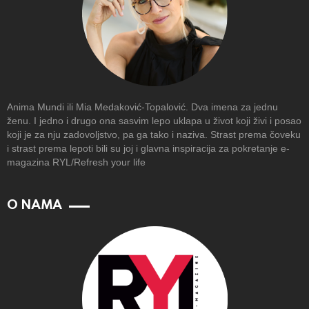
Anima Mundi ili Mia Medaković-Topalović. Dva imena za jednu
ženu. I jedno i drugo ona sasvim lepo uklapa u život koji živi i posao
koji je za nju zadovoljstvo, pa ga tako i naziva. Strast prema čoveku
i strast prema lepoti bili su joj i glavna inspiracija za pokretanje e-
magazina RYL/Refresh your life
O NAMA