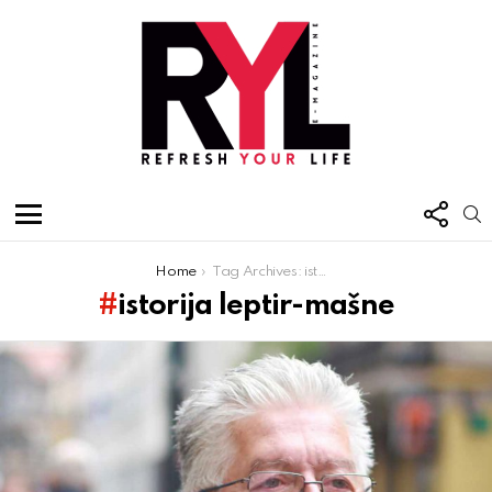
FOL
S
US
Menu
You are here:
Home
Tag Archives: istorija leptir-mašne
istorija leptir-mašne
Latest
stories