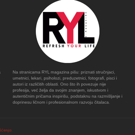
a
Na stranicama RYL magazina pišu: priznati stručnjaci,
umetnici, lekari, psiholozi, preduzetnici, fotografi, pisci i
autori iz različitih oblasti. Ono što ih povezuje nije
profesija, već želja da svojim znanjem, iskustvom i
autentičnim pričama inspirišu, podstaknu na razmišljanje i
doprinesu ličnom i profesionalnom razvoju čitalaca.
išćenja
.