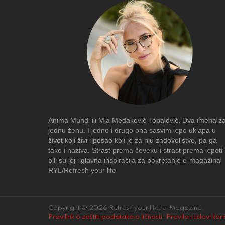
Anima Mundi ili Mia Medaković-Topalović. Dva imena z
jednu ženu. I jedno i drugo ona sasvim lepo uklapa u
život koji živi i posao koji je za nju zadovoljstvo, pa ga
tako i naziva. Strast prema čoveku i strast prema lepoti
bili su joj i glavna inspiracija za pokretanje e-magazina
RYL/Refresh your life
Copyright © 2026 Refresh your life, e-Magazine.
Pravilnik o zaštiti podataka o ličnosti
.
Pravila i uslovi kor