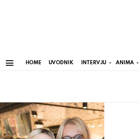
HOME
UVODNIK
INTERVJU
ANIMA
Menu
You are here:
Latest
stories