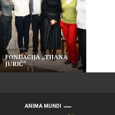
50
Shares
FONDACIJA „TIJANA
JURIĆ“
ANIMA MUNDI