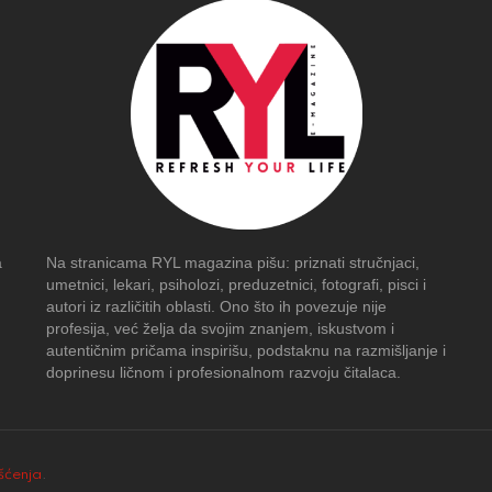
a
Na stranicama RYL magazina pišu: priznati stručnjaci,
umetnici, lekari, psiholozi, preduzetnici, fotografi, pisci i
autori iz različitih oblasti. Ono što ih povezuje nije
profesija, već želja da svojim znanjem, iskustvom i
autentičnim pričama inspirišu, podstaknu na razmišljanje i
doprinesu ličnom i profesionalnom razvoju čitalaca.
išćenja
.