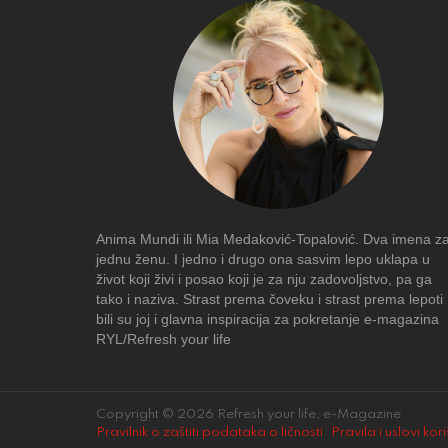
Anima Mundi ili Mia Medaković-Topalović. Dva imena z
jednu ženu. I jedno i drugo ona sasvim lepo uklapa u
život koji živi i posao koji je za nju zadovoljstvo, pa ga
tako i naziva. Strast prema čoveku i strast prema lepoti
bili su joj i glavna inspiracija za pokretanje e-magazina
RYL/Refresh your life
Copyright © 2026 Refresh your life, e-Magazine.
Pravilnik o zaštiti podataka o ličnosti
.
Pravila i uslovi kor