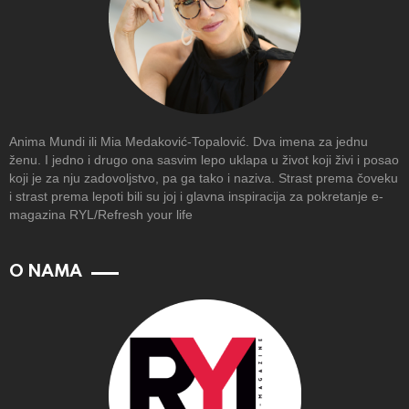
Anima Mundi ili Mia Medaković-Topalović. Dva imena za jednu
ženu. I jedno i drugo ona sasvim lepo uklapa u život koji živi i posao
koji je za nju zadovoljstvo, pa ga tako i naziva. Strast prema čoveku
i strast prema lepoti bili su joj i glavna inspiracija za pokretanje e-
magazina RYL/Refresh your life
O NAMA