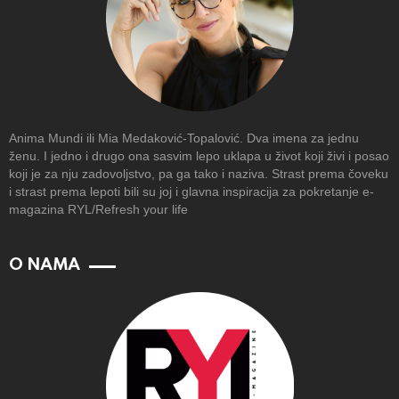
Anima Mundi ili Mia Medaković-Topalović. Dva imena za jednu
ženu. I jedno i drugo ona sasvim lepo uklapa u život koji živi i posao
koji je za nju zadovoljstvo, pa ga tako i naziva. Strast prema čoveku
i strast prema lepoti bili su joj i glavna inspiracija za pokretanje e-
magazina RYL/Refresh your life
O NAMA