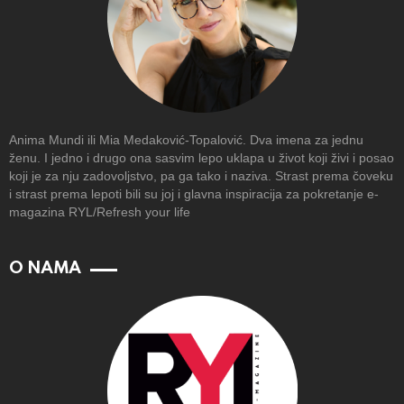
Anima Mundi ili Mia Medaković-Topalović. Dva imena za jednu
ženu. I jedno i drugo ona sasvim lepo uklapa u život koji živi i posao
koji je za nju zadovoljstvo, pa ga tako i naziva. Strast prema čoveku
i strast prema lepoti bili su joj i glavna inspiracija za pokretanje e-
magazina RYL/Refresh your life
O NAMA