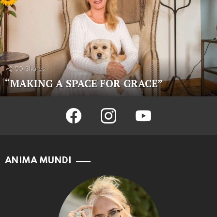
50
Shares
“MAKING A SPACE FOR GRACE”
facebook
instagram
youtube
ANIMA MUNDI