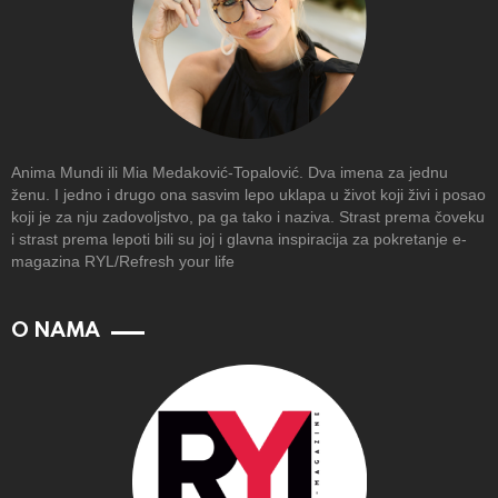
Anima Mundi ili Mia Medaković-Topalović. Dva imena za jednu
ženu. I jedno i drugo ona sasvim lepo uklapa u život koji živi i posao
koji je za nju zadovoljstvo, pa ga tako i naziva. Strast prema čoveku
i strast prema lepoti bili su joj i glavna inspiracija za pokretanje e-
magazina RYL/Refresh your life
O NAMA