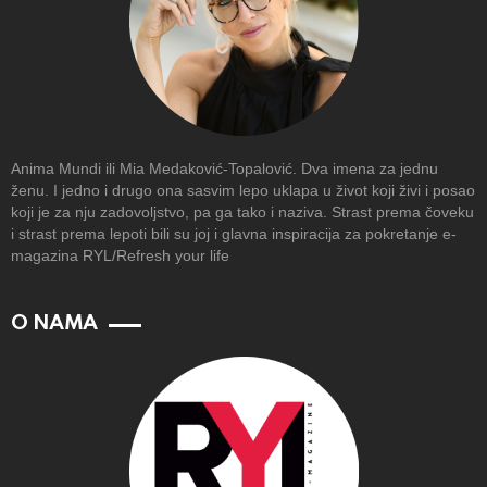
Anima Mundi ili Mia Medaković-Topalović. Dva imena za jednu
ženu. I jedno i drugo ona sasvim lepo uklapa u život koji živi i posao
koji je za nju zadovoljstvo, pa ga tako i naziva. Strast prema čoveku
i strast prema lepoti bili su joj i glavna inspiracija za pokretanje e-
magazina RYL/Refresh your life
O NAMA