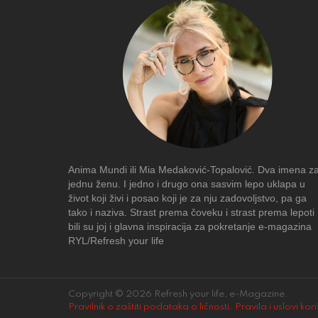
Anima Mundi ili Mia Medaković-Topalović. Dva imena z
jednu ženu. I jedno i drugo ona sasvim lepo uklapa u
život koji živi i posao koji je za nju zadovoljstvo, pa ga
tako i naziva. Strast prema čoveku i strast prema lepoti
bili su joj i glavna inspiracija za pokretanje e-magazina
RYL/Refresh your life
Copyright © 2026 Refresh your life, e-Magazine.
Pravilnik o zaštiti podataka o ličnosti
.
Pravila i uslovi kor