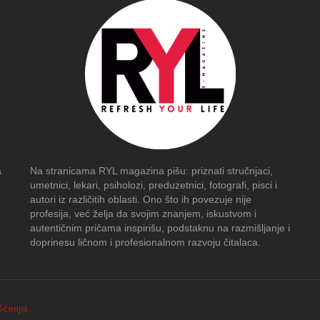
a
Na stranicama RYL magazina pišu: priznati stručnjaci,
umetnici, lekari, psiholozi, preduzetnici, fotografi, pisci i
autori iz različitih oblasti. Ono što ih povezuje nije
profesija, već želja da svojim znanjem, iskustvom i
autentičnim pričama inspirišu, podstaknu na razmišljanje i
doprinesu ličnom i profesionalnom razvoju čitalaca.
išćenja
.