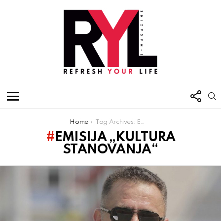
FOL
S
US
Menu
You are here:
Home
Tag Archives: EMISIJA „KULTURA STANOVANJA“
EMISIJA „KULTURA
STANOVANJA“
Latest
stories