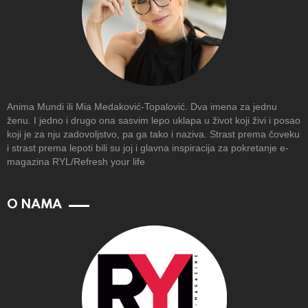
Anima Mundi ili Mia Medaković-Topalović. Dva imena za jednu
ženu. I jedno i drugo ona sasvim lepo uklapa u život koji živi i posao
koji je za nju zadovoljstvo, pa ga tako i naziva. Strast prema čoveku
i strast prema lepoti bili su joj i glavna inspiracija za pokretanje e-
magazina RYL/Refresh your life
O NAMA