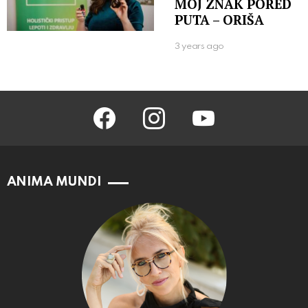
MOJ ZNAK PORED
PUTA – ORIŠA
3 years ago
facebook
instagram
youtube
ANIMA MUNDI