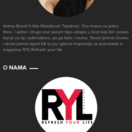
Anima Mundi ili Mia Medaković-Topalović. Dva imena za jednu
ženu. I jedno i drugo ona sasvim lepo uklapa u život koji živi i posao
koji je za nju zadovoljstvo, pa ga tako i naziva. Strast prema čoveku
i strast prema lepoti bili su joj i glavna inspiracija za pokretanje e-
magazina RYL/Refresh your life
O NAMA