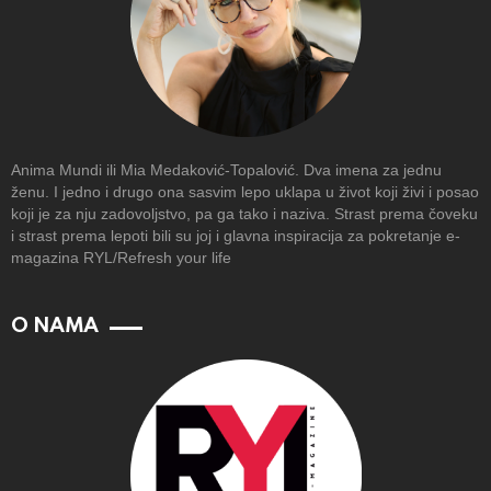
Anima Mundi ili Mia Medaković-Topalović. Dva imena za jednu
ženu. I jedno i drugo ona sasvim lepo uklapa u život koji živi i posao
koji je za nju zadovoljstvo, pa ga tako i naziva. Strast prema čoveku
i strast prema lepoti bili su joj i glavna inspiracija za pokretanje e-
magazina RYL/Refresh your life
O NAMA